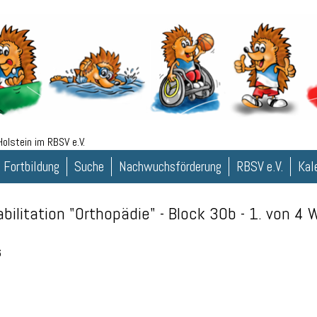
olstein im RBSV e.V.
 Fortbildung
Suche
Nachwuchsförderung
RBSV e.V.
Kal
bilitation "Orthopädie" - Block 30b - 1. von 4 
6