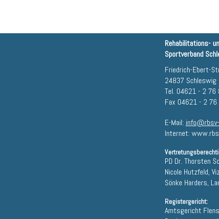
Rehabilitations- u
Sportverband Schle
Friedrich-Ebert-Str
24837 Schleswig
Tel. 04621 - 2 76
Fax 04621 - 2 76
E-Mail:
info@rbsv-
Internet: www.rbs
Vertretungsberechti
PD Dr. Thorsten S
Nicole Hutzfeld, Vi
Sönke Harders, L
Registergericht:
Amtsgericht Flen