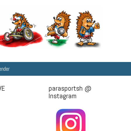
ender
WE
parasportsh @
Instagram