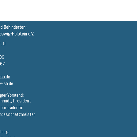
nd Behinderten-
swig-Holstein e.V.
. 9
 89
 67
sh.de
v-sh.de
gter Vorstand:
chmidt, Präsident
zepräsidentin
andesschatzmeister
sburg