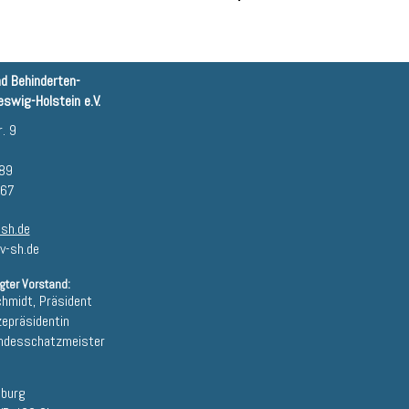
nd Behinderten-
swig-Holstein e.V.
. 9
 89
 67
sh.de
v-sh.de
gter Vorstand:
chmidt, Präsident
zepräsidentin
andesschatzmeister
sburg