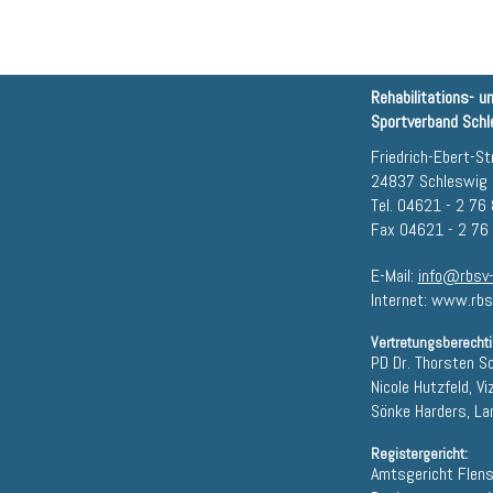
Rehabilitations- u
Sportverband Schle
Friedrich-Ebert-Str
24837 Schleswig
Tel. 04621 - 2 76
Fax 04621 - 2 76
E-Mail:
info@rbsv-
Internet: www.rbs
Vertretungsberechti
PD Dr. Thorsten S
Nicole Hutzfeld, Vi
Sönke Harders, L
Registergericht:
Amtsgericht Flen