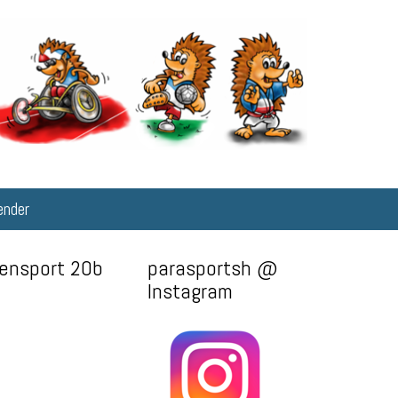
ender
tensport 20b
parasportsh @
Instagram