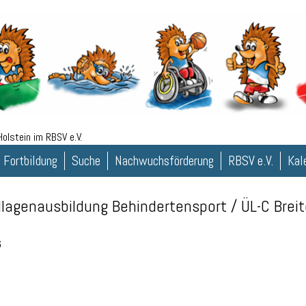
olstein im RBSV e.V.
 Fortbildung
Suche
Nachwuchsförderung
RBSV e.V.
Kal
dlagenausbildung Behindertensport / ÜL-C Brei
6